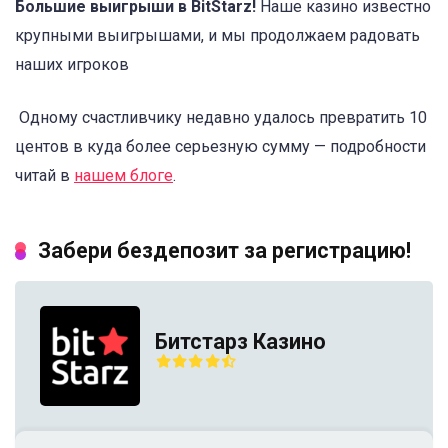
Большие выигрыши в BitStarz!
Наше казино известно
крупными выигрышами, и мы продолжаем радовать
наших игроков
Одному счастливчику недавно удалось превратить 10
центов в куда более серьезную сумму — подробности
читай в
нашем блоге
.
Забери бездепозит за регистрацию!
Битстарз Казино