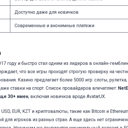
Доступно даже для новичков
Современные и анонимные платежи
а
17 году и быстро стал одним из лидеров в онлайн-гемблин
ждает, что все игры проходят строгую проверку на честно
ия. Казино предлагает более 5000 игр: слоты, рулетка, 
 даже ставки на спорт. Список провайдеров впечатляет:
NetE
 еще 30+ имен
, включая новичков вроде AvatarUX.
SD, EUR, KZT и криптовалюты, такие как Bitcoin и Ethereum
й для игроков из разных стран. А еще здесь нет ограничен
ллеров. Новичкам же понравится минимальный депозит в 5