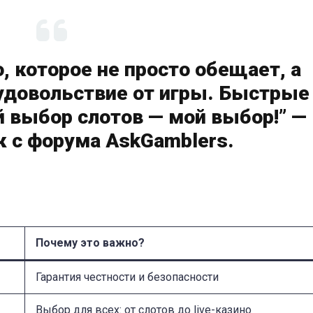
о, которое не просто обещает, а
удовольствие от игры. Быстрые
 выбор слотов — мой выбор!” —
к с форума AskGamblers.
Почему это важно?
Гарантия честности и безопасности
Выбор для всех: от слотов до live-казино