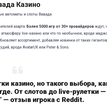
вада Казино
ителей азарта.
Более 5000 игр от 30+ провайдеров
ждут, 
, атмосферу live-казино или что-то необычное, вроде мадж
бновляет ассортимент, добавляя новинки от таких гигантов
удий, вроде AvatarUX или Peter & Sons.
ки казино, но такого выбора, ка
где. От слотов до live-рулетки —
” — отзыв игрока с Reddit.