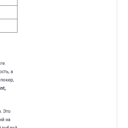
ге.
сть, а
покер,
nt,
. Это
ий на
0 рублей