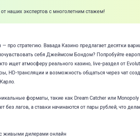
от наших экспертов с многолетним стажем!
ы — про стратегию. Вавада Казино предлагает десятки вари
те почувствовать себя Джеймсом Бондом? Попробуйте евро
кто ищет атмосферу реального казино, live-раздел от Evolut
ры, HD-трансляции и возможность общаться через чат соз
Карло.
никальные форматы, такие как Dream Catcher или Monopoly 
ет без лагов, а ставки начинаются от пары рублей, что дела