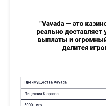
“Vavada — это казин
реально доставляет 
выплаты и огромный
делится игро
Преимущества Vavada
Лицензия Кюрасао
5000+ игр