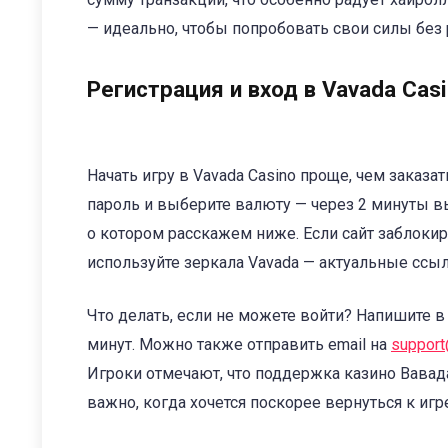
— идеально, чтобы попробовать свои силы без 
Регистрация и вход в Vavada Cas
Начать игру в Vavada Casino проще, чем заказа
пароль и выберите валюту — через 2 минуты вы
о котором расскажем ниже. Если сайт заблокир
используйте зеркала Vavada — актуальные ссыл
Что делать, если не можете войти? Напишите в 
минут. Можно также отправить email на
suppor
Игроки отмечают, что поддержка казино Вавад
важно, когда хочется поскорее вернуться к игр