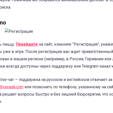
риска.
ino
ть пиццу.
Перейдите
на сайт, кликните “Регистрация”, укажит
 уже в игре. После регистрации вас ждет приветственный
ован в вашем регионе (например, в России, Германии или 
ки всегда доступны через поддержку или Telegram-канал к
live-чат — поддержка на русском и английском отвечает за
t@vavada.com
или позвонить по телефону, указанному на сай
а решает вопросы быстро и без лишней бюрократии, что о
е.