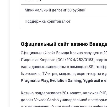
Минимальный депозит 50 рублей
Поддержка криптовалют
Официальный сайт казино Вавад
Официальный сайт Вавада Казино запущен в 20
Лицензия Кюрасао (OGL/2024/252/0153) подтвер
ваши данные защищены с помощью SSL-шифрован
live-казино, TV-игры, маджонг, скретч-карты и
Pragmatic Play, Evolution Gaming, Yggdrasil и
Казино поддерживает 20+ валют, включая RUB, U
делает Vavada Casino универсальной платформо
сумму транзакций, что особенно радует хайро