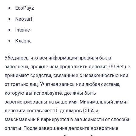
EcoPayz
Neosurf
Interac
Кларна
Убедитесь, что вся информация профиля была
заполнена, прежде чем продолжить депозит. GG.Bet не
принимает средства, связанные с незаконностью или
от третьих лиц. Учетная запись или любая система,
которую вы используете, должны быть
зарегистрированы на ваше имя. Минимальный лимит
депозита составляет 10 долларов США, а
максимальный варьируется в зависимости от способа
оплаты. После завершения депозита возвратные