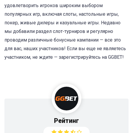
удовлетворить игроков широким выбором
популярных игр, включая слоты, настольные игры,
покер, живые дилеры и казуальные игры. Недавно
мы добавили раздел слот-турниров и регулярно
проводим различные бонусные кампании — все это
для вас, наших участников! Если вы еще не являетесь
участником, не ждите — зарегистрируйтесь на GGBET!
Рейтинг