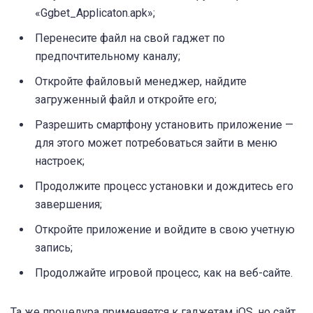
«Ggbet_Applicaton.apk»;
Перенесите файл на свой гаджет по
предпочтительному каналу;
Откройте файловый менеджер, найдите
загруженный файл и откройте его;
Разрешить смартфону установить приложение —
для этого может потребоваться зайти в меню
настроек;
Продолжите процесс установки и дождитесь его
завершения;
Откройте приложение и войдите в свою учетную
запись;
Продолжайте игровой процесс, как на веб-сайте.
Та же процедура применяется к гаджетам iOS, но сайт