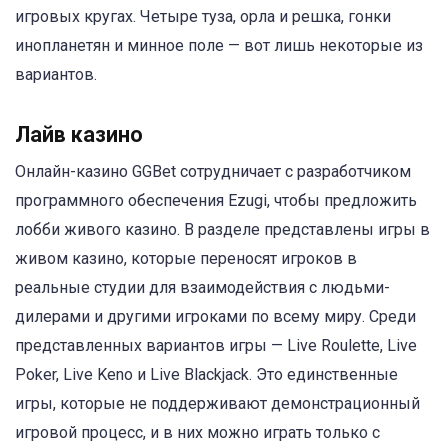
игровых кругах. Четыре туза, орла и решка, гонки
инопланетян и минное поле — вот лишь некоторые из
вариантов.
Лайв казино
Онлайн-казино GGBet сотрудничает с разработчиком
программного обеспечения Ezugi, чтобы предложить
лобби живого казино. В разделе представлены игры в
живом казино, которые переносят игроков в
реальные студии для взаимодействия с людьми-
дилерами и другими игроками по всему миру. Среди
представленных вариантов игры — Live Roulette, Live
Poker, Live Keno и Live Blackjack. Это единственные
игры, которые не поддерживают демонстрационный
игровой процесс, и в них можно играть только с