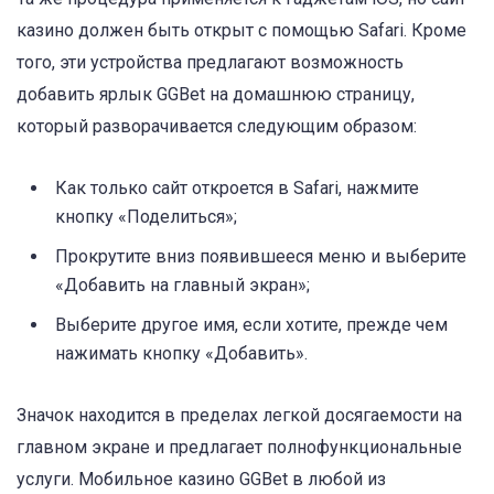
казино должен быть открыт с помощью Safari. Кроме
того, эти устройства предлагают возможность
добавить ярлык GGBet на домашнюю страницу,
который разворачивается следующим образом:
Как только сайт откроется в Safari, нажмите
кнопку «Поделиться»;
Прокрутите вниз появившееся меню и выберите
«Добавить на главный экран»;
Выберите другое имя, если хотите, прежде чем
нажимать кнопку «Добавить».
Значок находится в пределах легкой досягаемости на
главном экране и предлагает полнофункциональные
услуги. Мобильное казино GGBet в любой из