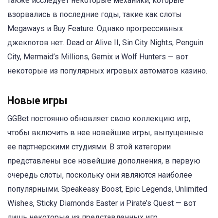
также исследует некоторые механики, которые
взорвались в последние годы, такие как слоты
Megaways и Buy Feature. Однако прогрессивных
джекпотов нет. Dead or Alive II, Sin City Nights, Penguin
City, Mermaid’s Millions, Gemix и Wolf Hunters — вот
некоторые из популярных игровых автоматов казино.
Новые игры
GGBet постоянно обновляет свою коллекцию игр,
чтобы включить в нее новейшие игры, выпущенные
ее партнерскими студиями. В этой категории
представлены все новейшие дополнения, в первую
очередь слоты, поскольку они являются наиболее
популярными. Speakeasy Boost, Epic Legends, Unlimited
Wishes, Sticky Diamonds Easter и Pirate’s Quest — вот
лишь некоторые из представленных игр.