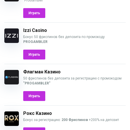
"ProGambler"
Играть
Izzi Casino
Бонус 50 фриспинов без депозита по промокоду
PROGAMBLER
Играть
Флагман Казино
50 фриспинов без депозита за регистрацию с промокодом
"PROGAMBLER"
Играть
Рокс Казино
Бонус за регистрацию:
200 Фриспинов
+200% на депозит