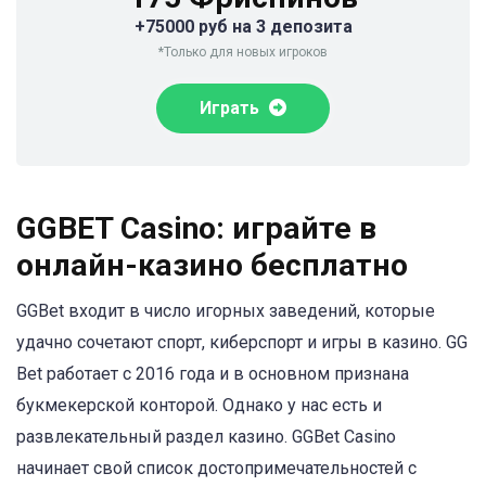
+75000 руб на 3 депозита
*Только для новых игроков
Играть
GGBET Casino: играйте в
онлайн-казино бесплатно
GGBet входит в число игорных заведений, которые
удачно сочетают спорт, киберспорт и игры в казино. GG
Bet работает с 2016 года и в основном признана
букмекерской конторой. Однако у нас есть и
развлекательный раздел казино. GGBet Casino
начинает свой список достопримечательностей с