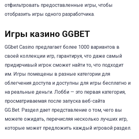
отфильтровать предоставленные игры, чтобы
отобразить игры одного разработчика.
Игры казино GGBET
GGbet Casino предлагает более 1000 вариантов в
своей коллекции игр, гарантируя, что даже самый
придирчивый игрок сможет найти то, что подходит
им. Игры помещены в разные категории для
облегчения доступа и доступны для игры бесплатно и
на реальные деньги. Лобби — это первая категория,
просматриваемая после запуска веб-сайта
GG.Bet. Раздел дает представление о том, чего вы
можете ожидать, перечисляя несколько лучших игр,
которые может предложить каждый игровой раздел.