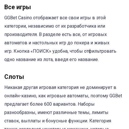
Все игры
GGBet Casino отображает все свои игры в этой
категории, независимо от их разработчика или
производителя. В разделе есть все, от игровых
автоматов и настольных игр до покера и живых
игр. Кнопка «ПОИСК» удобна, чтобы отфильтровать
одно название из лота, введя его название.
Слоты
Никакая другая игровая категория не доминирует в
онлайн-казино, как игровые автоматы, поэтому GGBet
предлагает более 600 вариантов. Наборы
разнообразны, имеют различные темы, лимиты
ставок, выплаты и бонусные функции. Категория