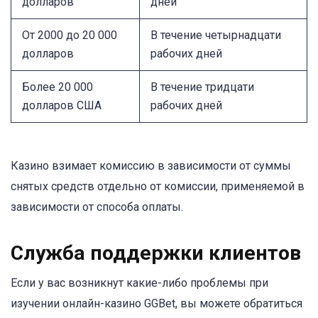
долларов
дней
От 2000 до 20 000
В течение четырнадцати
долларов
рабочих дней
Более 20 000
В течение тридцати
долларов США
рабочих дней
Казино взимает комиссию в зависимости от суммы
снятых средств отдельно от комиссии, применяемой в
зависимости от способа оплаты.
Служба поддержки клиентов
Если у вас возникнут какие-либо проблемы при
изучении онлайн-казино GGBet, вы можете обратиться