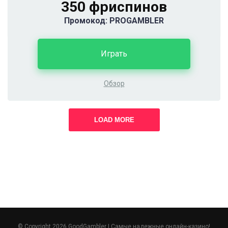
350 фриспинов
Промокод: PROGAMBLER
Играть
Обзор
LOAD MORE
© Copyright 2026 GoodGambler | Самые надежные онлайн-казино!