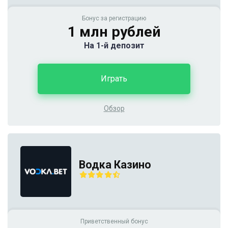
Бонус за регистрацию
1 млн рублей
На 1-й депозит
Играть
Обзор
Водка Казино
Приветственный бонус