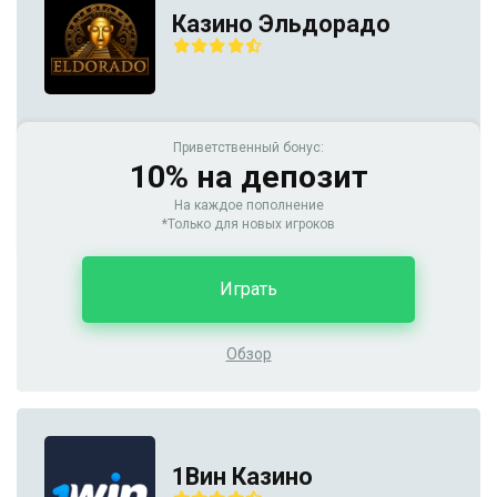
Казино Эльдорадо
Приветственный бонус:
10% на депозит
На каждое пополнение
*Только для новых игроков
Играть
Обзор
1Вин Казино