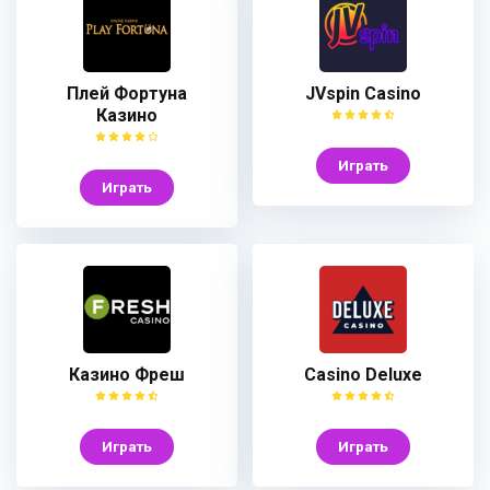
Плей Фортуна
JVspin Casino
Казино
Играть
Играть
Казино Фреш
Casino Deluxe
Играть
Играть