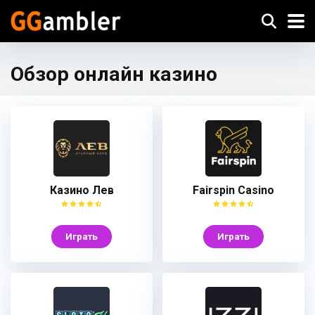
Обзор онлайн казино
Казино Лев
Fairspin Casino
Играть
Играть