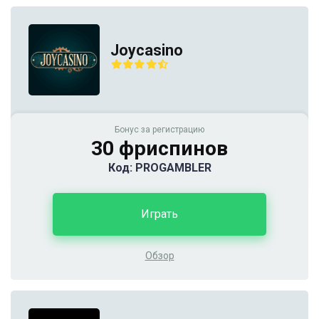
Joycasino
Бонус за регистрацию
30 фриспинов
Код: PROGAMBLER
Играть
Обзор