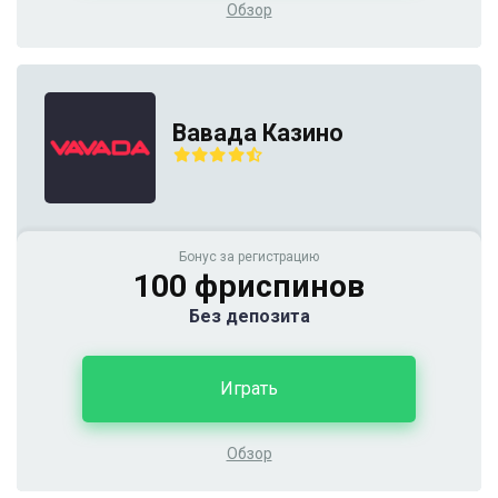
Обзор
Вавада Казино
Бонус за регистрацию
100 фриспинов
Без депозита
Играть
Обзор