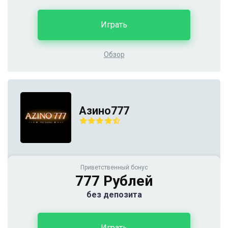
Играть
Обзор
Азино777
Приветственный бонус
777 Рублей
без депозита
Играть