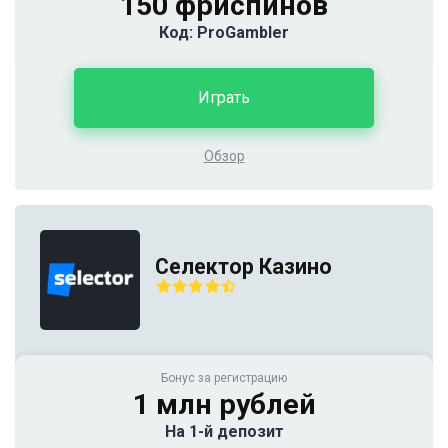
150 фриспинов
Код: ProGambler
Играть
Обзор
Селектор Казино
Бонус за регистрацию
1 млн рублей
На 1-й депозит