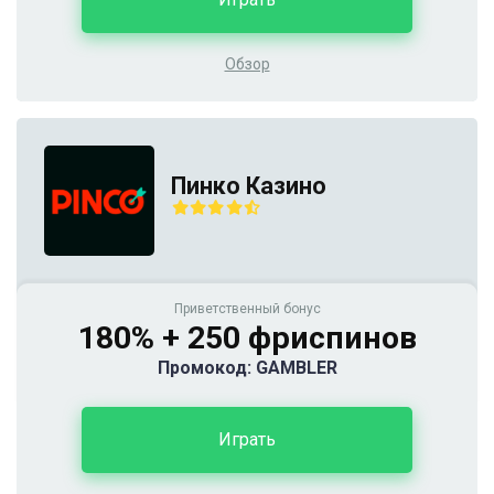
Обзор
Пинко Казино
Приветственный бонус
180% + 250 фриспинов
Промокод: GAMBLER
Играть