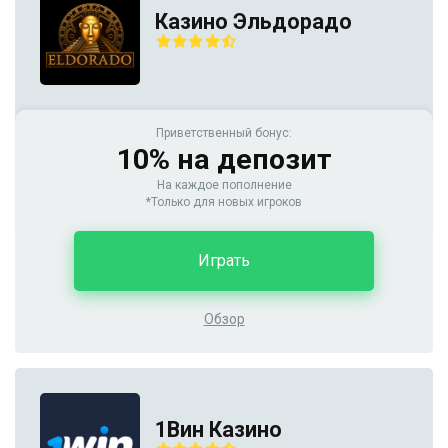
Казино Эльдорадо
Приветственный бонус:
10% на депозит
На каждое пополнение
*Только для новых игроков
Играть
Обзор
1Вин Казино